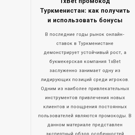
1xBet промокод
Туркменистан: как получить
и использовать бонусы
В последние годы рынок онлайн-
ставок в Туркменистане
демонстрирует устойчивый рост, а
букмекерская компания 1xBet
заслуженно занимает одну из
лидирующих позиций среди игроков.
Одним из наиболее привлекательных
инструментов привлечения новых
клиентов и поощрения постоянных
пользователей являются промокоды. В
данном материале представлен
экспертный обзор особенностей